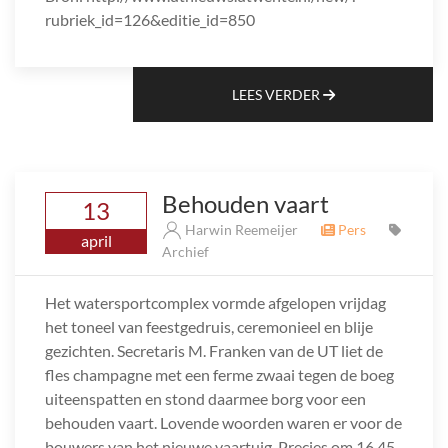
rubriek_id=126&editie_id=850
LEES VERDER
Behouden vaart
13
Harwin Reemeijer
Pers
april
Archief
Het watersportcomplex vormde afgelopen vrijdag
het toneel van feestgedruis, ceremonieel en blije
gezichten. Secretaris M. Franken van de UT liet de
fles champagne met een ferme zwaai tegen de boeg
uiteenspatten en stond daarmee borg voor een
behouden vaart. Lovende woorden waren er voor de
bouwers van het nieuwe vaartuig. Precies om 16.45