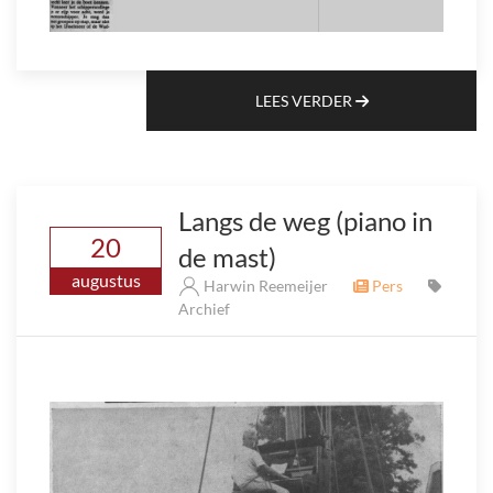
LEES VERDER
Langs de weg (piano in
20
de mast)
augustus
Harwin Reemeijer
Pers
Archief