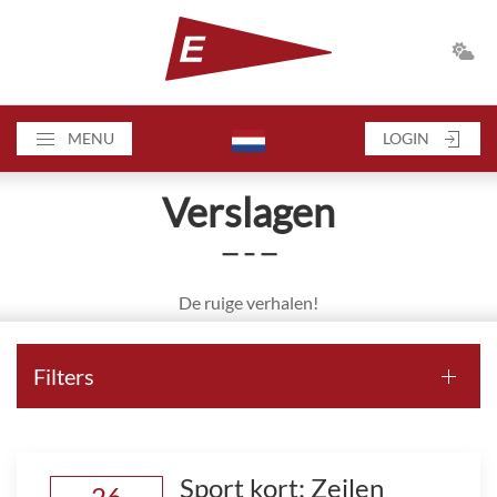
MENU
LOGIN
Verslagen
— – —
De ruige verhalen!
Filters
Sport kort: Zeilen
26