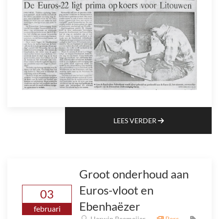
LEES VERDER
Groot onderhoud aan
Euros-vloot en
03
Ebenhaëzer
februari
Harwin Reemeijer
Pers