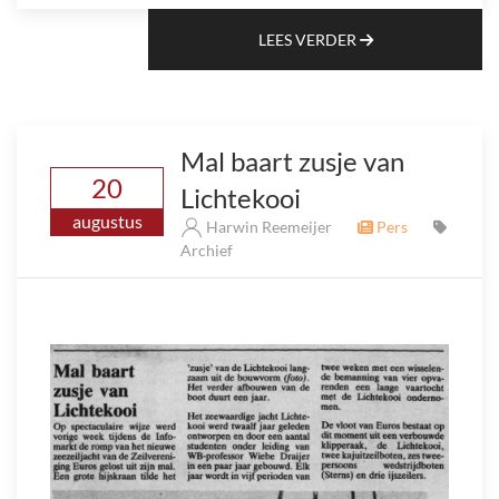
LEES VERDER
Mal baart zusje van
20
Lichtekooi
augustus
Harwin Reemeijer
Pers
Archief