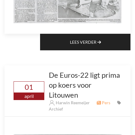
LEES VERDER
De Euros-22 ligt prima
op koers voor
01
Litouwen
april
Harwin Reemeijer
Pers
Archief