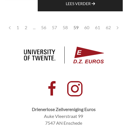
LEES VERDER
1
2
...
56
57
58
59
60
61
62
Drienerlose Zeilvereniging Euros
Auke Vleerstraat 99
7547 AN Enschede