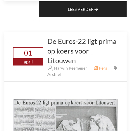
LEES VERDER
De Euros-22 ligt prima
op koers voor
01
Litouwen
april
Harwin Reemeijer
Pers
Archief