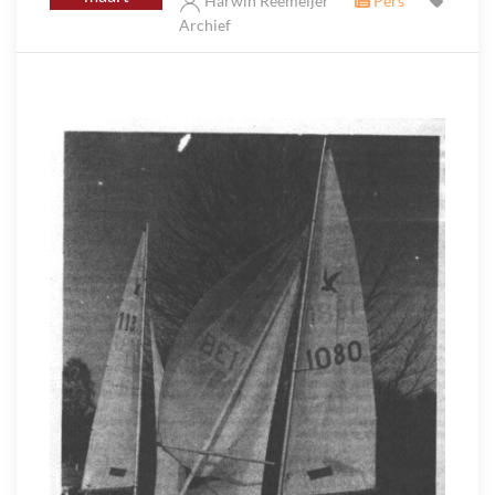
Harwin Reemeijer
Pers
Archief