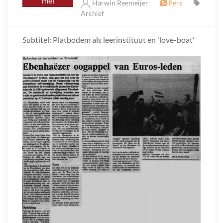
mei
Harwin Reemeijer
Pers
Archief
Subtitel: Platbodem als leerinstituut en 'love-boat'