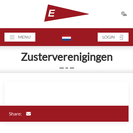
MENU
LOGIN
Zusterverenigingen
— – —
Share: