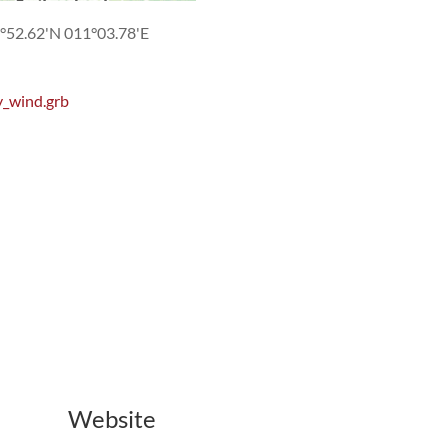
°52.62'N 011°03.78'E
_wind.grb
Website