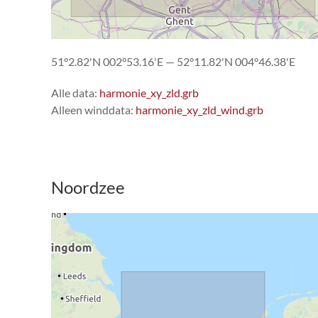
51°2.82'N 002°53.16'E — 52°11.82'N 004°46.38'E
Alle data:
harmonie_xy_zld.grb
Alleen winddata:
harmonie_xy_zld_wind.grb
Noordzee