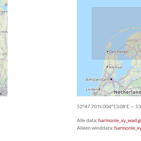
52°47.70'N 004°13.08'E — 53
Alle data:
harmonie_xy_wad.g
Alleen winddata:
harmonie_x