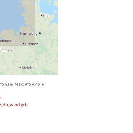
°36.06'N 009°39.42'E
b
y_db_wind.grb