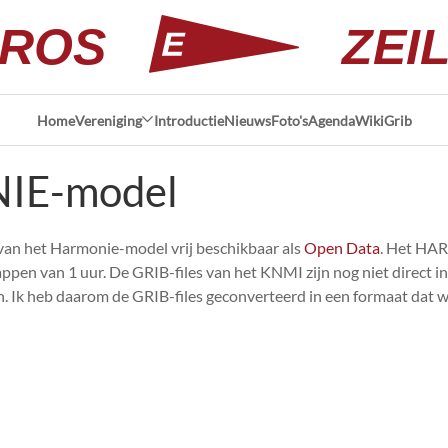
ROS
ZEI
Home
Vereniging
Introductie
Nieuws
Foto's
Agenda
Wiki
Grib
NIE-model
van het Harmonie-model vrij beschikbaar als
Open Data
. Het HA
appen van 1 uur. De GRIB-files van het KNMI zijn nog niet direct 
. Ik heb daarom de GRIB-files geconverteerd in een formaat dat we