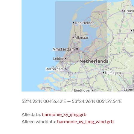
52°4.92'N 004°6.42'E — 53°24.96'N 005°59.64'E
Alle data:
harmonie_xy_ijmg.grb
Alleen winddata:
harmonie_xy_ijmg_wind.grb