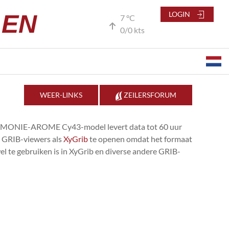
LEN
LOGIN
7 °C
0/0 kts
WEER-LINKS
ZEILERSFORUM
RMONIE-AROME Cy43-model levert data tot 60 uur
in GRIB-viewers als
XyGrib
te openen omdat het formaat
l te gebruiken is in XyGrib en diverse andere GRIB-