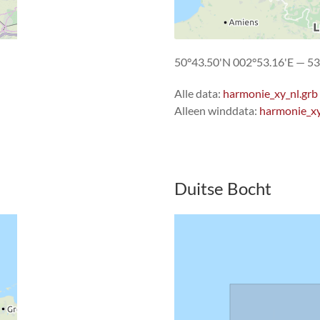
50°43.50'N 002°53.16'E — 53
Alle data:
harmonie_xy_nl.grb
Alleen winddata:
harmonie_xy
Duitse Bocht