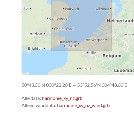
50°43.50'N 000°22.20'E — 53°52.56'N 004°48.60'E
Alle data:
harmonie_xy_nz.grb
Alleen winddata:
harmonie_xy_nz_wind.grb