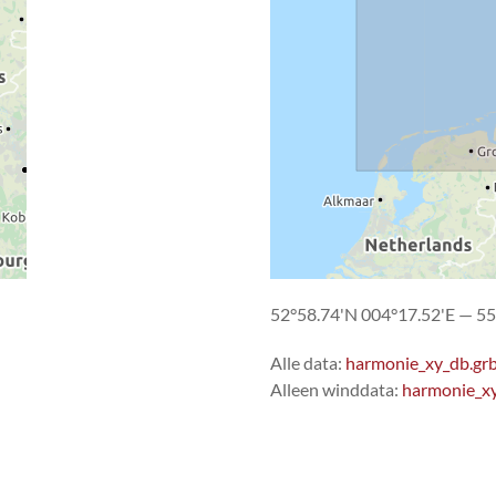
52°58.74'N 004°17.52'E — 55
Alle data:
harmonie_xy_db.gr
Alleen winddata:
harmonie_x