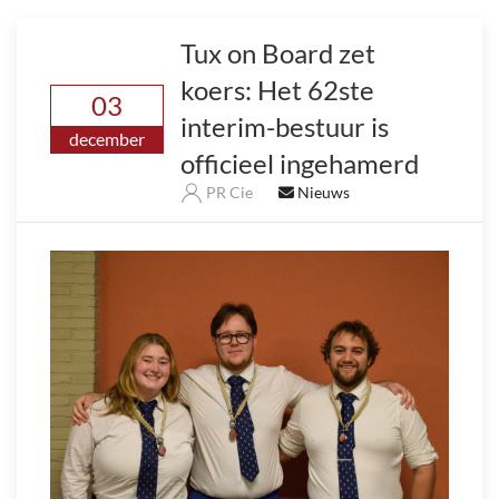
Tux on Board zet
koers: Het 62ste
03
interim-bestuur is
december
officieel ingehamerd
PR Cie
Nieuws