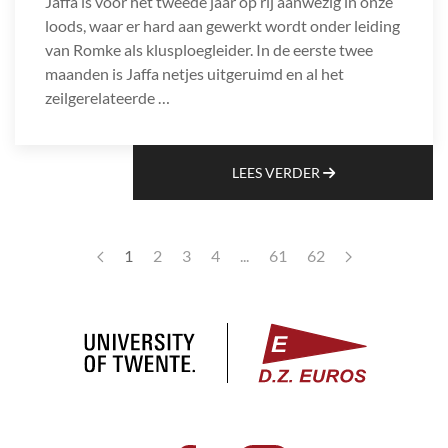
Jaffa is voor het tweede jaar op rij aanwezig in onze
loods, waar er hard aan gewerkt wordt onder leiding
van Romke als klusploegleider. In de eerste twee
maanden is Jaffa netjes uitgeruimd en al het
zeilgerelateerde …
LEES VERDER
1
2
3
4
...
61
62