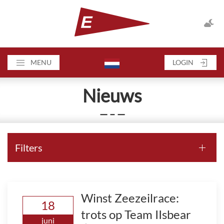
MENU
LOGIN
Nieuws
— – —
Filters
Winst Zeezeilrace:
18
trots op Team IIsbear
juni