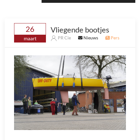
26
Vliegende bootjes
PR Cie
Nieuws
Pers
maart