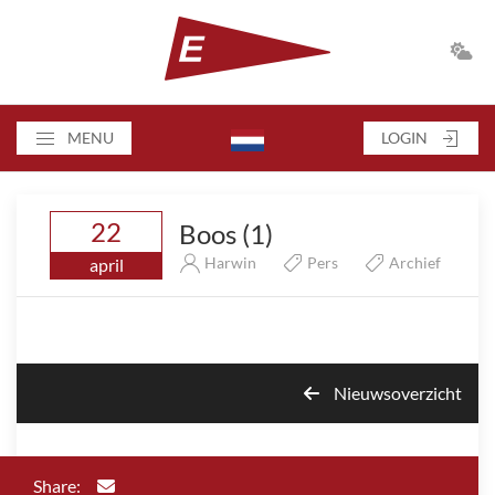
MENU
LOGIN
22
Boos (1)
Harwin
Pers
Archief
april
Nieuwsoverzicht
Share: