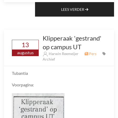
LEES VERDER
Klipperaak 'gestrand'
13
op campus UT
augustus
Harwin Reemeijer
Pers
Archief
Tubantia
Voorpagina: