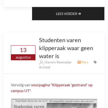
LEES VERDER
Studenten varen
klipperaak waar geen
13
water is
augustus
Harwin Reemeijer
Pers
Archief
Vervolg van
voorpagina "Klipperaak 'gestrand' op
campus UT"
.