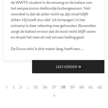
de WWTS-student is de omvang en de balans van
het eenpersoons-kielbootje buitengewoon: 'Het
voordeel is dat de zeiler recht op zijn stoel blijft
zitten. Hij hoeft dus niet 'uit te hangen'. In het
ontwerp is daar rekening mee gehouden. Bovendien
zorgt de ballast ervoor dat de boot recht blijft varen
en draait het mee als het om een helling gaat'.
De Euros mini is drie meter lang, heeft een …
LEES VERDER
1
2
...
55
56
57
58
59
60
61
62