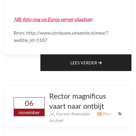
NB: foto nog op Euros server plaatsen
Bron: http://www.utnieuws.utwente.nl/new/?
aeditie_id=1187
LEES VERDER
Rector magnificus
06
vaart naar ontbijt
november
Harwin Reemeijer
Pers
Archief