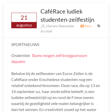
CaféRace ludiek
21
studenten-zeilfestijn
augustus
Harwin Reemeijer
Pers
Archief
SPORTNIEUWS
Ondertitel:
Teams mogen zelf kroegparcours
bepalen
Behalve bij de zeilfanaten van Euros Zeilen is de
CaféRace onder Enschedese studenten nog een
relatief onbekend fenomeen. Deze race, die op 13 en
14 september a.s. haar zesde editie beleeft, is een
ludieke zeilwedstrijd op en rond de Friese meren
waarbij de gezelligheid vele malen belangrijker is
dan het winnen. En creativiteit zowel op het water