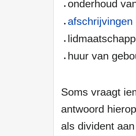
onderhoud van
afschrijvingen
lidmaatschap
huur van geb
Soms vraagt ie
antwoord hierop
als divident aa