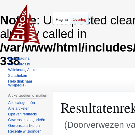
Notice
: Unexpected clea
Pagina
Overleg
already called in
/var/www/html/includes
338
Hoofdpagina
www.euros.nl
Willekeurig Artikel
Statistieken
Help (link naar
Wikipedia)
Artikel zoeken of maken
Resultatenre
Alle categorieën
Alle artikelen
Lijst van redirects
Gewenste categorieën
(Doorverwezen v
Gewenste artikelen
Recente wijzigingen