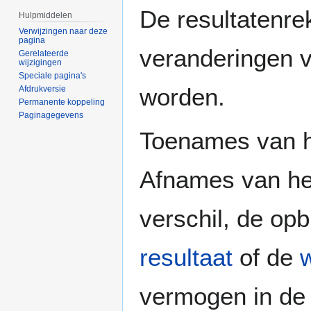
Naar
Naar
De resultatenre
Hulpmiddelen
navigatie
zoeken
Verwijzingen naar deze
springen
springen
pagina
veranderingen 
Gerelateerde
wijzigingen
Speciale pagina's
worden.
Afdrukversie
Permanente koppeling
Paginagegevens
Toenames van h
Afnames van he
verschil, de op
resultaat
of de
w
vermogen in de