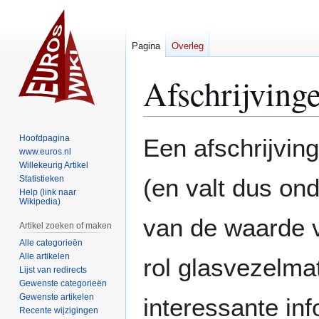
Pagina
Overleg
Afschrijving
Naar
Naar
Hoofdpagina
Een afschrijvin
navigatie
zoeken
www.euros.nl
Willekeurig Artikel
springen
springen
Statistieken
(en valt dus on
Help (link naar
Wikipedia)
van de waarde 
Artikel zoeken of maken
Alle categorieën
Alle artikelen
rol glasvezelmat
Lijst van redirects
Gewenste categorieën
Gewenste artikelen
interessante inf
Recente wijzigingen