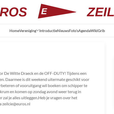
ROS
ZEI
Home
Vereniging
Introductie
Nieuws
Foto's
Agenda
Wiki
Grib
oor De Witte Draeck en de OFF-DUTY! Tijdens een
ilen. Daarmee is dit weekend uitermate geschikt voor
l verbeteren of vooruitgang wil boeken om schipper te
kkrum en komen op zondag avond weer terug in
r zal je alles uitleggen.Heb je vragen over het
 zeilcie@euros.nl