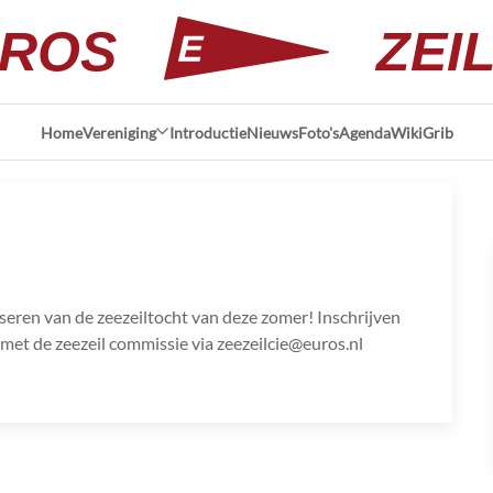
ROS
ZEI
Home
Vereniging
Introductie
Nieuws
Foto's
Agenda
Wiki
Grib
iseren van de zeezeiltocht van deze zomer! Inschrijven
 met de zeezeil commissie via zeezeilcie@euros.nl