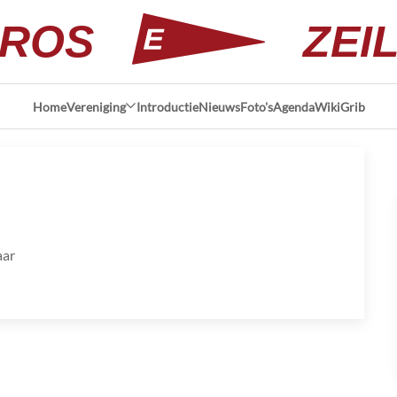
ROS
ZEI
Home
Vereniging
Introductie
Nieuws
Foto's
Agenda
Wiki
Grib
aar