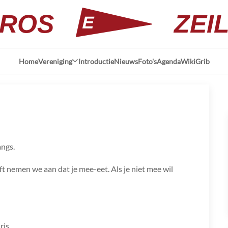
ROS
ZEI
Home
Vereniging
Introductie
Nieuws
Foto's
Agenda
Wiki
Grib
angs.
ft nemen we aan dat je mee-eet. Als je niet mee wil
ris.