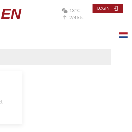
LEN
LOGIN
13 °C
2/4 kts
d.