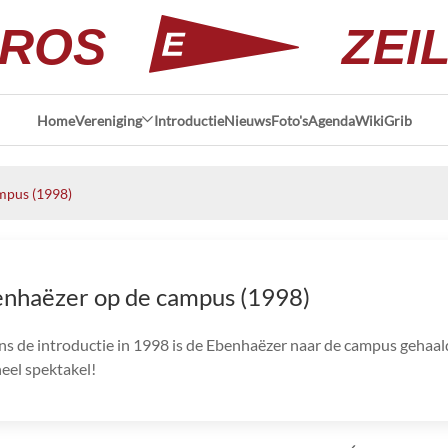
ROS
ZEI
Home
Vereniging
Introductie
Nieuws
Foto's
Agenda
Wiki
Grib
mpus (1998)
nhaëzer op de campus (1998)
ns de introductie in 1998 is de Ebenhaëzer naar de campus gehaal
eel spektakel!