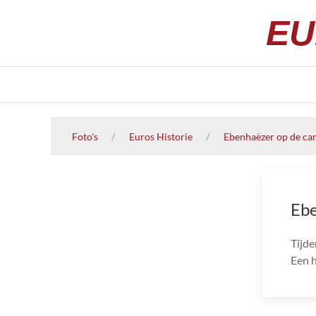
EU
Foto's
Euros Historie
Ebenhaëzer op de ca
Ebe
Tijde
Een h