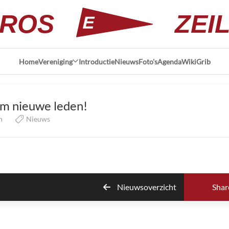
ROS
ZEI
Home
Vereniging
Introductie
Nieuws
Foto's
Agenda
Wiki
Grib
m nieuwe leden!
n
Nieuws
Nieuwsoverzicht
Shar