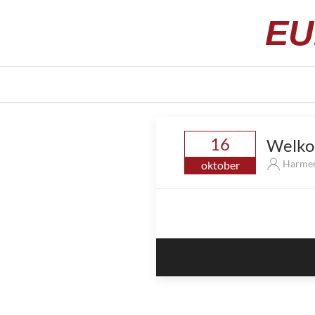
EU
16
Welko
Harme
oktober