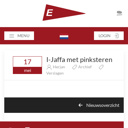
MENU
LOGIN
I-Jaffa met pinksteren
17
Herjan
Archief
mei
Verslagen
Nieuwsoverzicht