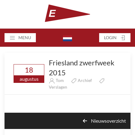
MENU
LOGIN
Friesland zwerfweek
18
2015
augustus
Tom
Archief
Verslagen
Nieuwsoverzicht