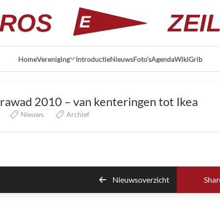
ROS
ZEI
Home
Vereniging
Introductie
Nieuws
Foto's
Agenda
Wiki
Grib
rawad 2010 – van kenteringen tot Ikea
Nieuws
Archief
Nieuwsoverzicht
Shar