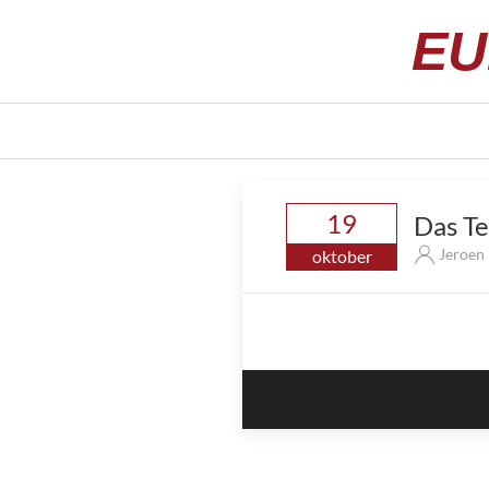
EU
19
Das Te
Jeroen
oktober