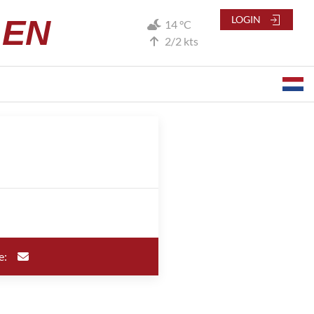
LEN
LOGIN
14 °C
2/2 kts
e: