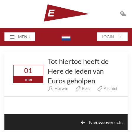
MENU
LOGIN
Tot hiertoe heeft de
01
Here de leden van
Euros geholpen
mei
Harwin
Pers
Archief
Nieuwsoverzicht