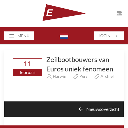
MENU
LOGIN
Zeilbootbouwers van
11
Euros uniek fenomeen
februari
Harwin
Pers
Archief
Nieuwsoverzicht