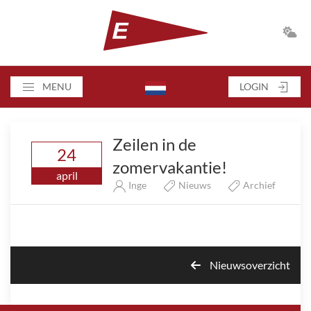
MENU
LOGIN
Zeilen in de
24
zomervakantie!
april
Inge
Nieuws
Archief
Nieuwsoverzicht