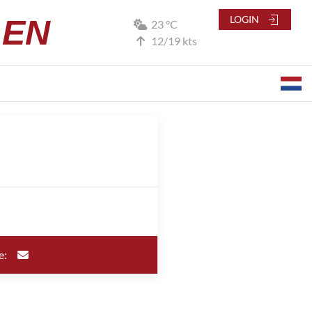
LEN
LOGIN
23 °C
12/19 kts
e: