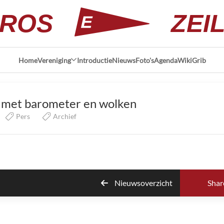
ROS
ZEI
Home
Vereniging
Introductie
Nieuws
Foto's
Agenda
Wiki
Grib
 met barometer en wolken
Pers
Archief
Nieuwsoverzicht
Shar