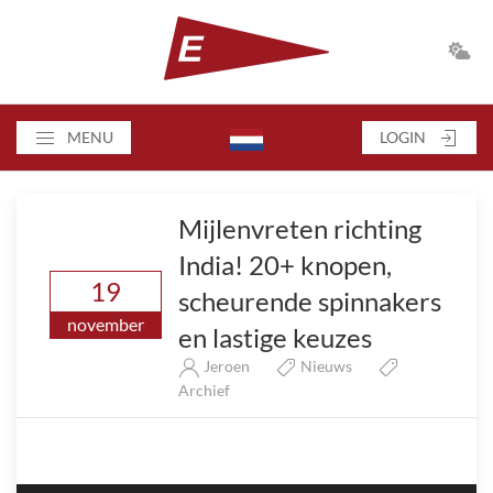
MENU
LOGIN
Mijlenvreten richting
India! 20+ knopen,
19
scheurende spinnakers
november
en lastige keuzes
Jeroen
Nieuws
Archief