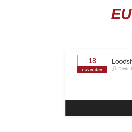
EU
18
Loodsf
Dieder
november