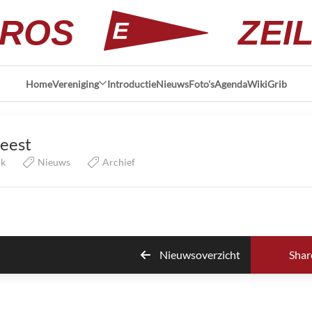
ROS
ZEI
Home
Vereniging
Introductie
Nieuws
Foto's
Agenda
Wiki
Grib
eest
ik
Nieuws
Archief
Nieuwsoverzicht
Shar