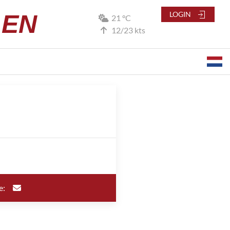
LEN
LOGIN
21 °C
12/23 kts
e: