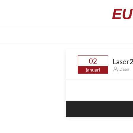
EU
02
Laser2
Daan
januari