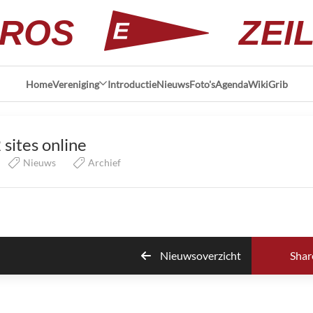
ROS
ZEI
Home
Vereniging
Introductie
Nieuws
Foto's
Agenda
Wiki
Grib
 sites online
Nieuws
Archief
Nieuwsoverzicht
Shar