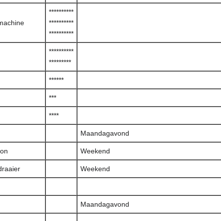
**********
machine
**********
**********
**********
*********
******
***
****
Maandagavond
hon
Weekend
draaier
Weekend
Maandagavond