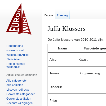
Pagina
Overleg
Jaffa Klussers
Naar
Naar
De Jaffa klussers van 2010-2011 zijn:
navigatie
zoeken
Hoofdpagina
Naam
Favoriete ge
springen
springen
www.euros.nl
Willekeurig Artikel
Alice
Kwast
Statistieken
Help (link naar
Wikipedia)
Tomas
Borgveer-tang
Artikel zoeken of maken
Alle categorieën
Alle artikelen
Diederik
Lijst van redirects
Gewenste categorieën
Gewenste artikelen
Friso
Recente wijzigingen