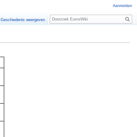
Aanmelden
Z
Geschiedenis weergeven
o
e
k
e
n