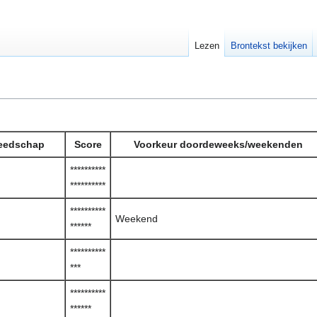
Lezen
Brontekst bekijken
reedschap
Score
Voorkeur doordeweeks/weekenden
**********
**********
**********
Weekend
******
**********
***
**********
******