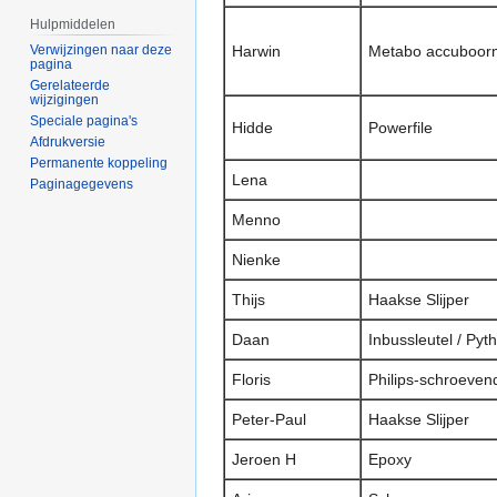
Hulpmiddelen
Verwijzingen naar deze
Harwin
Metabo accuboor
pagina
Gerelateerde
wijzigingen
Speciale pagina's
Hidde
Powerfile
Afdrukversie
Permanente koppeling
Lena
Paginagegevens
Menno
Nienke
Thijs
Haakse Slijper
Daan
Inbussleutel / Pyt
Floris
Philips-schroeven
Peter-Paul
Haakse Slijper
Jeroen H
Epoxy