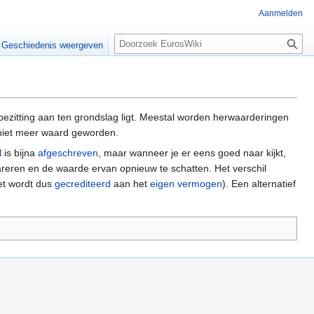
Aanmelden
Z
Geschiedenis weergeven
o
e
k
e
n
ezitting aan ten grondslag ligt. Meestal worden herwaarderingen
 niet meer waard geworden.
l
is bijna
afgeschreven
, maar wanneer je er eens goed naar kijkt,
pareren en de waarde ervan opnieuw te schatten. Het verschil
et wordt dus
gecrediteerd
aan het
eigen vermogen
). Een alternatief