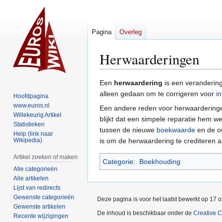
Pagina
Overleg
Herwaarderingen
Naar
Naar
Een
herwaardering
is een veranderin
navigatie
zoeken
alleen gedaan om te corrigeren voor
in
Hoofdpagina
springen
springen
www.euros.nl
Een andere reden voor herwaarderingen
Willekeurig Artikel
blijkt dat een simpele reparatie hem w
Statistieken
tussen de nieuwe
boekwaarde
en de ou
Help (link naar
Wikipedia)
is om de herwaardering te crediteren 
Artikel zoeken of maken
Categorie
:
Boekhouding
Alle categorieën
Alle artikelen
Lijst van redirects
Gewenste categorieën
Deze pagina is voor het laatst bewerkt op 17 
Gewenste artikelen
De inhoud is beschikbaar onder de
Creative 
Recente wijzigingen