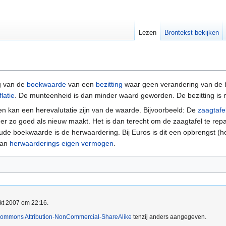
Lezen
Brontekst bekijken
g van de
boekwaarde
van een
bezitting
waar geen verandering van de b
flatie
. De munteenheid is dan minder waard geworden. De bezitting is
 kan een herevalutatie zijn van de waarde. Bijvoorbeeld: De
zaagtafe
eer zo goed als nieuw maakt. Het is dan terecht om de zaagtafel te re
de boekwaarde is de herwaardering. Bij Euros is dit een opbrengst (h
aan
herwaarderings eigen vermogen
.
okt 2007 om 22:16.
Commons Attribution-NonCommercial-ShareAlike
tenzij anders aangegeven.