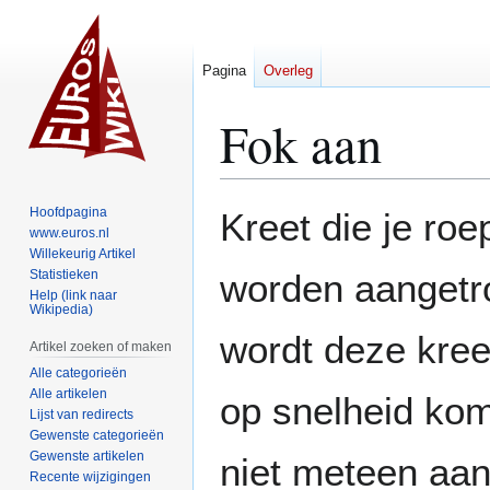
Pagina
Overleg
Fok aan
Naar
Naar
Hoofdpagina
Kreet die je roe
navigatie
zoeken
www.euros.nl
Willekeurig Artikel
springen
springen
Statistieken
worden aangetr
Help (link naar
Wikipedia)
wordt deze kree
Artikel zoeken of maken
Alle categorieën
Alle artikelen
op snelheid kom
Lijst van redirects
Gewenste categorieën
Gewenste artikelen
niet meteen aan
Recente wijzigingen