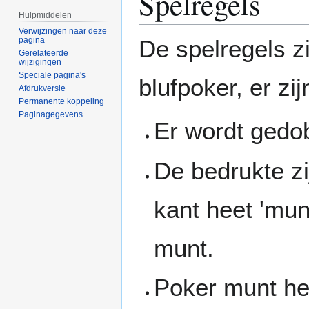
Spelregels
Hulpmiddelen
Verwijzingen naar deze
pagina
De spelregels zi
Gerelateerde
wijzigingen
Speciale pagina's
blufpoker, er zij
Afdrukversie
Permanente koppeling
Paginagegevens
Er wordt gedob
De bedrukte zi
kant heet 'mun
munt.
Poker munt he