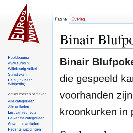
Pagina
Overleg
Binair Blufp
Naar
Naar
Hoofdpagina
Binair Blufpok
navigatie
zoeken
www.euros.nl
Willekeurig Artikel
springen
springen
Statistieken
die gespeeld ka
Help (link naar
Wikipedia)
voorhanden zijn.
Artikel zoeken of maken
Alle categorieën
Alle artikelen
kroonkurken in 
Lijst van redirects
Gewenste categorieën
Gewenste artikelen
Recente wijzigingen