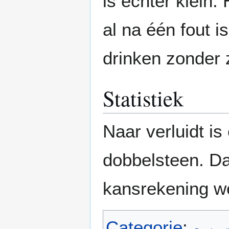
is echter klein
al na één fout 
drinken zonder z
Statistiek
Naar verluidt i
dobbelsteen. Da
kansrekening wer
Categorie
: