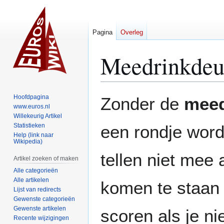
Pagina
Overleg
Meedrinkde
Naar
Naar
Hoofdpagina
Zonder de
meed
navigatie
zoeken
www.euros.nl
Willekeurig Artikel
springen
springen
Statistieken
een rondje word
Help (link naar
Wikipedia)
tellen niet mee
Artikel zoeken of maken
Alle categorieën
Alle artikelen
komen te staan 
Lijst van redirects
Gewenste categorieën
Gewenste artikelen
scoren als je nie
Recente wijzigingen