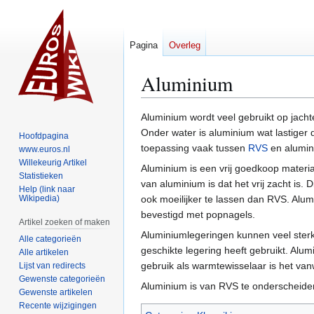
Pagina
Overleg
Aluminium
Naar
Naar
Aluminium wordt veel gebruikt op jach
navigatie
zoeken
Onder water is aluminium wat lastiger 
Hoofdpagina
springen
springen
toepassing vaak tussen
RVS
en alumin
www.euros.nl
Willekeurig Artikel
Aluminium is een vrij goedkoop materia
Statistieken
van aluminium is dat het vrij zacht is
Help (link naar
Wikipedia)
ook moeilijker te lassen dan RVS. Alu
bevestigd met popnagels.
Artikel zoeken of maken
Aluminiumlegeringen kunnen veel sterke
Alle categorieën
geschikte legering heeft gebruikt. Alu
Alle artikelen
gebruik als warmtewisselaar is het van
Lijst van redirects
Gewenste categorieën
Aluminium is van RVS te onderscheiden
Gewenste artikelen
Recente wijzigingen