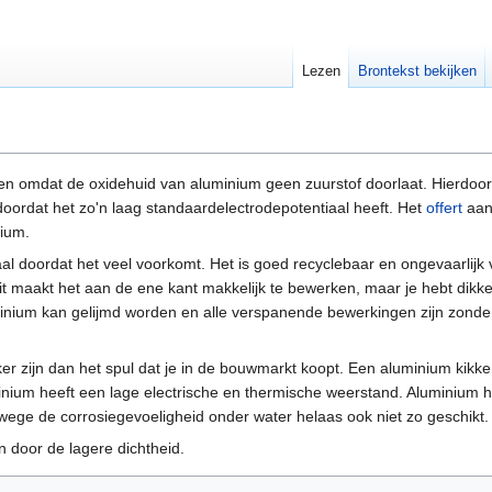
Lezen
Brontekst bekijken
ten omdat de oxidehuid van aluminium geen zuurstof doorlaat. Hierdoor
doordat het zo'n laag standaardelectrodepotentiaal heeft. Het
offert
aan 
ium.
al doordat het veel voorkomt. Het is goed recyclebaar en ongevaarlijk 
. Dit maakt het aan de ene kant makkelijk te bewerken, maar je hebt dik
minium kan gelijmd worden en alle verspanende bewerkingen zijn zonde
r zijn dan het spul dat je in de bouwmarkt koopt. Een aluminium kikker
minium heeft een lage electrische en thermische weerstand. Aluminium h
wege de corrosiegevoeligheid onder water helaas ook niet zo geschikt.
 door de lagere dichtheid.