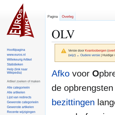
Pagina
Overleg
OLV
Hoofdpagina
Versie door
Kvanloobergen
(
over
www.euros.nl
(
wijz
)
← Oudere versie
| Huidige 
Willekeurig Artikel
Statistieken
Naar
Naar
Help (link naar
Afko
voor
O
pbr
Wikipedia)
navigatie
zoeken
springen
springen
Artikel zoeken of maken
de opbrengsten 
Alle categorieën
Alle artikelen
Lijst van redirects
bezittingen
lang
Gewenste categorieën
Gewenste artikelen
Recente wijzigingen