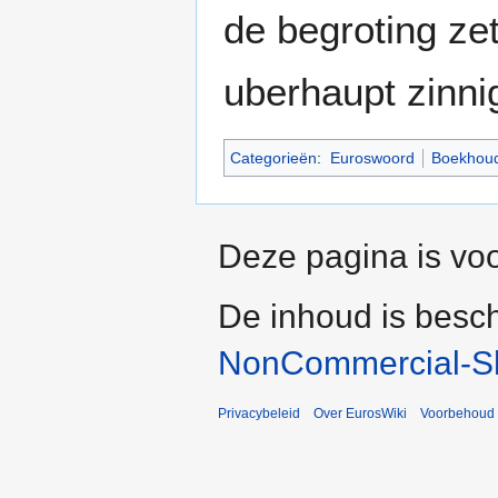
de begroting zet
uberhaupt zinnig
Categorieën
:
Euroswoord
Boekhoud
Deze pagina is voo
De inhoud is besc
NonCommercial-Sh
Privacybeleid
Over EurosWiki
Voorbehoud