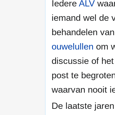
Iedere
ALV
waar 
iemand wel de 
behandelen va
ouwelullen
om we
discussie of het
post te begroten
waarvan nooit i
De laatste jare