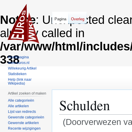
Notice
: Unexpected clea
Pagina
Overleg
already called in
/var/www/html/includes
338
Hoofdpagina
www.euros.nl
Willekeurig Artikel
Statistieken
Help (link naar
Wikipedia)
Artikel zoeken of maken
Schulden
Alle categorieën
Alle artikelen
Lijst van redirects
Gewenste categorieën
(Doorverwezen v
Gewenste artikelen
Recente wijzigingen