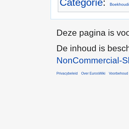
Categorie
:
Boekhoud
Deze pagina is voo
De inhoud is besc
NonCommercial-Sh
Privacybeleid
Over EurosWiki
Voorbehoud