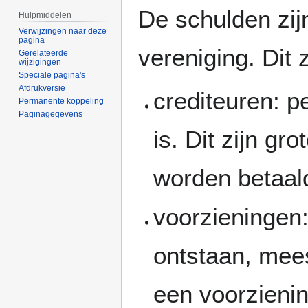
Naar
Naar
De schulden zij
Hulpmiddelen
navigatie
zoeken
Verwijzingen naar deze
springen
springen
pagina
vereniging. Dit z
Gerelateerde
wijzigingen
Speciale pagina's
Afdrukversie
crediteuren: p
Permanente koppeling
Paginagegevens
is. Dit zijn g
worden betaal
voorzieningen
ontstaan, mees
een voorzienin