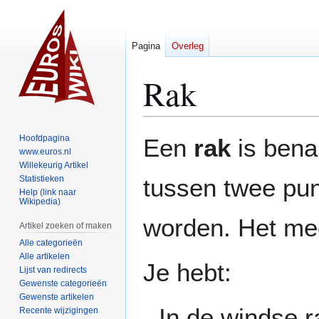
Pagina
Overleg
Rak
Naar
Naar
Hoofdpagina
Een
rak
is bena
navigatie
zoeken
www.euros.nl
Willekeurig Artikel
springen
springen
Statistieken
tussen twee pu
Help (link naar
Wikipedia)
worden. Het mee
Artikel zoeken of maken
Alle categorieën
Alle artikelen
Je hebt:
Lijst van redirects
Gewenste categorieën
Gewenste artikelen
In de windse r
Recente wijzigingen