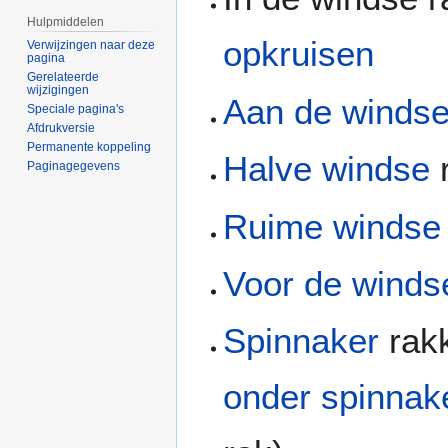
Hulpmiddelen
opkruisen
Verwijzingen naar deze
pagina
Gerelateerde
wijzigingen
Aan de winds
Speciale pagina's
Afdrukversie
Permanente koppeling
Halve windse
Paginagegevens
Ruime windse
Voor de winds
Spinnaker
rakk
onder spinnak