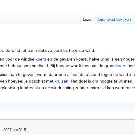
Lezen
Brontekst bekijken
. de wind, of aan relatieve posities t.o.v. de wind.
een voor de windse
koers
en de gevaren koers. halve wind is een hogere
 met behoud van snelheid. Bij hoogte wordt meestal de
grondkoers
bedo
ties aan te geven, wordt daarmee alleen de afstand tegen de wind in 
even hoeveel je opschiet met
kruisen
. Het doel is om hoogte te winnen. 
laatsing loodrecht op de windrichting zonder extra tijd kan worden 
okt 2007 om 01:51.