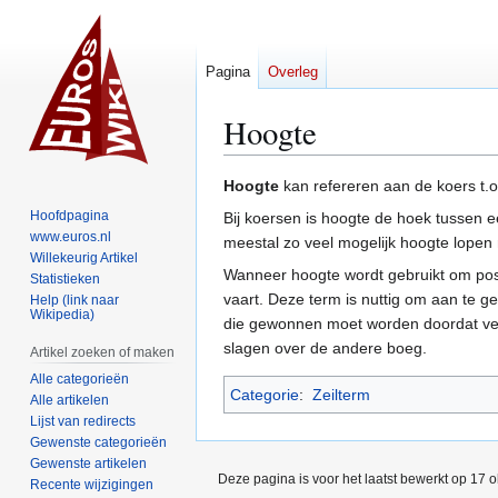
Pagina
Overleg
Hoogte
Naar
Naar
Hoogte
kan refereren aan de koers t.o.v
navigatie
zoeken
Hoofdpagina
Bij koersen is hoogte de hoek tussen 
springen
springen
www.euros.nl
meestal zo veel mogelijk hoogte lopen
Willekeurig Artikel
Wanneer hoogte wordt gebruikt om posi
Statistieken
vaart. Deze term is nuttig om aan te g
Help (link naar
Wikipedia)
die gewonnen moet worden doordat verp
slagen over de andere boeg.
Artikel zoeken of maken
Alle categorieën
Categorie
:
Zeilterm
Alle artikelen
Lijst van redirects
Gewenste categorieën
Gewenste artikelen
Deze pagina is voor het laatst bewerkt op 17 
Recente wijzigingen