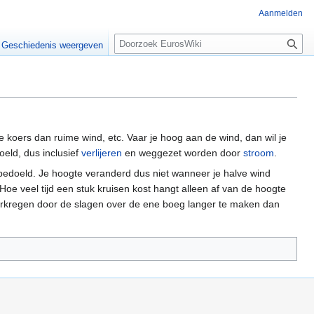
Aanmelden
Z
Geschiedenis weergeven
o
e
k
e
n
 koers dan ruime wind, etc. Vaar je hoog aan de wind, dan wil je
eld, dus inclusief
verlijeren
en weggezet worden door
stroom
.
bedoeld. Je hoogte veranderd dus niet wanneer je halve wind
Hoe veel tijd een stuk kruisen kost hangt alleen af van de hoogte
verkregen door de slagen over de ene boeg langer te maken dan