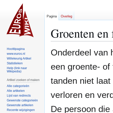
Pagina
Overleg
Groenten en f
Naar
Naar
Hoofdpagina
Onderdeel van 
navigatie
zoeken
www.euros.nl
Willekeurig Artikel
springen
springen
Statistieken
een groente- of 
Help (link naar
Wikipedia)
tanden niet laat
Artikel zoeken of maken
Alle categorieën
Alle artikelen
verloren en ver
Lijst van redirects
Gewenste categorieën
Gewenste artikelen
De persoon die a
Recente wijzigingen