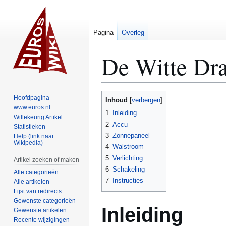
Pagina
Overleg
De Witte Dr
Naar
Naar
Hoofdpagina
Inhoud
navigatie
zoeken
www.euros.nl
1
Inleiding
Willekeurig Artikel
springen
springen
2
Accu
Statistieken
3
Zonnepaneel
Help (link naar
Wikipedia)
4
Walstroom
5
Verlichting
Artikel zoeken of maken
6
Schakeling
Alle categorieën
7
Instructies
Alle artikelen
Lijst van redirects
Gewenste categorieën
Inleiding
Gewenste artikelen
Recente wijzigingen