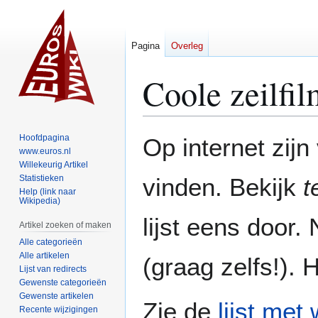
Pagina
Overleg
Coole zeilfil
Naar
Naar
Hoofdpagina
Op internet zijn
navigatie
zoeken
www.euros.nl
Willekeurig Artikel
springen
springen
Statistieken
vinden. Bekijk
t
Help (link naar
Wikipedia)
lijst eens door.
Artikel zoeken of maken
Alle categorieën
Alle artikelen
(graag zelfs!). 
Lijst van redirects
Gewenste categorieën
Gewenste artikelen
Zie de
lijst met
Recente wijzigingen