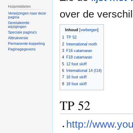
Hulpmiddelen
over de verschi
Verwijzingen naar deze
pagina
Gerelateerde
wijzigingen
Inhoud
Speciale pagina's
1
TP 52
Afdrukversie
Permanente koppeling
2
International moth
Paginagegevens
3
F16 catamaran
4
F18 catamaran
5
12 foot skiff
6
International 14 (I14)
7
16 foot skiff
8
18 foot skiff
TP 52
http://www.y