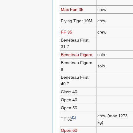
Max Fun 35
crew
Flying Tiger 10M
crew
FF 95
crew
Beneteau First
31.7
Beneteau Figaro
solo
Beneteau Figaro
solo
II
Beneteau First
40.7
Class 40
Open 40
Open 50
crew (max 1273
[
1
]
TP 52
kg)
Open 60