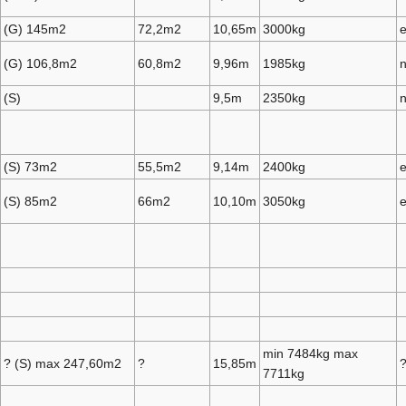
(G) 145m2
72,2m2
10,65m
3000kg
(G) 106,8m2
60,8m2
9,96m
1985kg
n
(S)
9,5m
2350kg
n
(S) 73m2
55,5m2
9,14m
2400kg
(S) 85m2
66m2
10,10m
3050kg
min 7484kg max
? (S) max 247,60m2
?
15,85m
7711kg