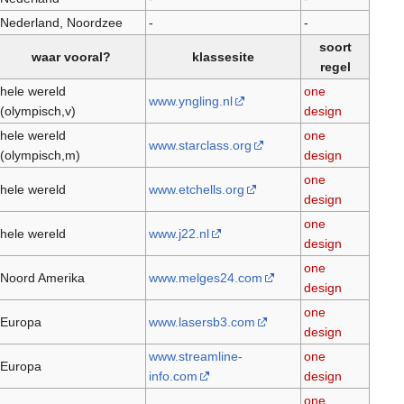
Nederland, Noordzee
-
-
soort
waar vooral?
klassesite
regel
hele wereld
one
www.yngling.nl
(olympisch,v)
design
hele wereld
one
www.starclass.org
(olympisch,m)
design
one
hele wereld
www.etchells.org
design
one
hele wereld
www.j22.nl
design
one
Noord Amerika
www.melges24.com
design
one
Europa
www.lasersb3.com
design
www.streamline-
one
Europa
info.com
design
one