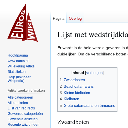
Pagina
Overleg
Lijst met wedstrijdkl
Naar
Naar
Er wordt in de hele wereld gevaren in
navigatie
zoeken
duidelijker. Om de verschillende boten
Hoofdpagina
springen
springen
www.euros.nl
Willekeurig Artikel
Statistieken
Inhoud
Help (link naar
1
Zwaardboten
Wikipedia)
2
Beachcatamarans
Artikel zoeken of maken
3
Kleine kielboten
Alle categorieën
4
Kielboten
Alle artikelen
5
Grote catamarans en trimarans
Lijst van redirects
Gewenste categorieën
Gewenste artikelen
Zwaardboten
Recente wijzigingen