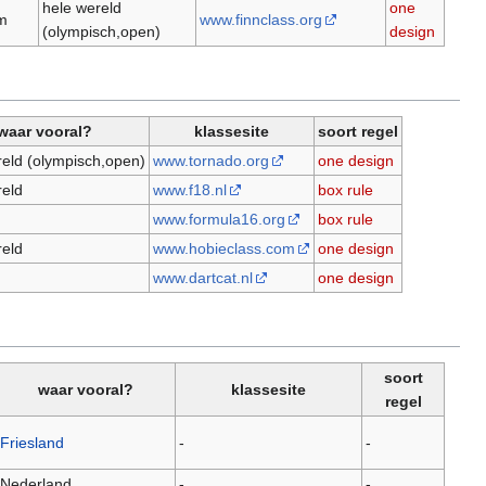
hele wereld
one
m
www.finnclass.org
(olympisch,open)
design
waar vooral?
klassesite
soort regel
reld (olympisch,open)
www.tornado.org
one design
reld
www.f18.nl
box rule
www.formula16.org
box rule
reld
www.hobieclass.com
one design
www.dartcat.nl
one design
soort
waar vooral?
klassesite
regel
Friesland
-
-
Nederland
-
-