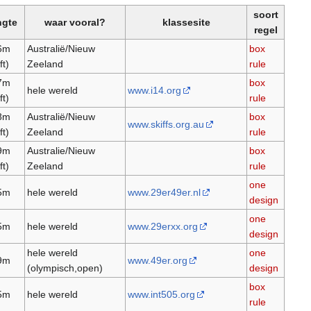
soort
ngte
waar vooral?
klassesite
regel
6m
Australië/Nieuw
box
ft)
Zeeland
rule
7m
box
hele wereld
www.i14.org
ft)
rule
8m
Australië/Nieuw
box
www.skiffs.org.au
ft)
Zeeland
rule
9m
Australie/Nieuw
box
ft)
Zeeland
rule
one
5m
hele wereld
www.29er49er.nl
design
one
5m
hele wereld
www.29erxx.org
design
hele wereld
one
9m
www.49er.org
(olympisch,open)
design
box
5m
hele wereld
www.int505.org
rule