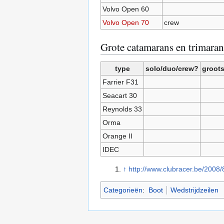
Volvo Open 60
Volvo Open 70
crew
Grote catamarans en trimaran
type
solo/duo/crew?
groots
Farrier F31
Seacart 30
Reynolds 33
Orma
Orange II
IDEC
↑
http://www.clubracer.be/2008
Categorieën
:
Boot
Wedstrijdzeilen