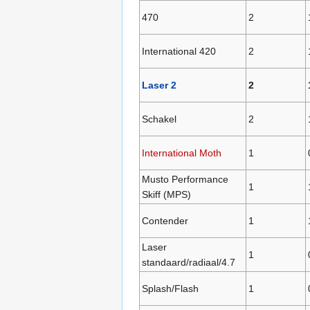
470
2
International 420
2
Laser 2
2
Schakel
2
International Moth
1
Musto Performance
1
Skiff (MPS)
Contender
1
Laser
1
standaard/radiaal/4.7
Splash/Flash
1