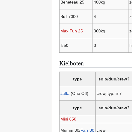
Beneteau 25
400kg
z
Bull 7000
4
z
Max Fun 25
360kg
z
i550
3
h
Kielboten
type
solo/duo/crew?
Jaffa
(One Off)
crew, typ. 5-7
type
solo/duo/crew?
Mini 650
Mumm 30/
Farr 30
crew