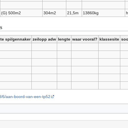
(G) 500m2
304m2
21,5m
13860kg
h
s
te spi/gennaker
zeilopp adw
lengte
waar vooral?
klassesite
soo
/8/6/aan-boord-van-een-tp52