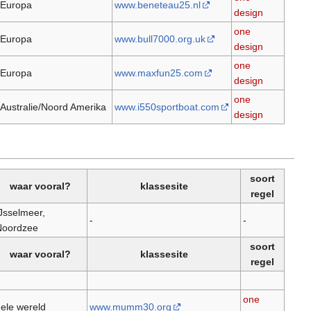
Europa
www.beneteau25.nl
design
one
Europa
www.bull7000.org.uk
design
one
Europa
www.maxfun25.com
design
one
Australie/Noord Amerika
www.i550sportboat.com
design
soort
waar vooral?
klassesite
regel
Jsselmeer,
-
-
Noordzee
soort
waar vooral?
klassesite
regel
one
ele wereld
www.mumm30.org