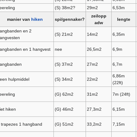
eereling
(S) 38m2?
29m2
6,53m
zeilopp
manier van
hiken
spi/gennaker?
lengte
adw
angbanden en 2
(S) 21m2
14m2
6,35m
angvesten
angbanden en 1 hangvest
nee
26,5m2
6,9m
angbanden
(S) 37m2
27m2
6,7m
6,86m
een hulpmiddel
(S) 34m2
22m2
(22ft)
eereling
(G) 62m2
31m2
7m (24ft)
iet hiken
(G) 46m2
27,3m2
6,15m
 trapezes 1 hangband
(G) 51m2
33,2m2
7,15m