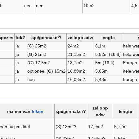
1
nee
nee
10m2
4,5
rapezes
fok?
spi/gennaker?
zeilopp adw
lengte
ja
(G) 25m2
24m2
6,1m
hele we
ja
(G) 21m2
21,15m2
5,52m (18 ft)
hele we
ja
(G) 17,5m2
18,7m2
5m (16 ft)
Europa
ja
optioneel (G) 15m2
18,89m2
5,05m
hele we
ja
nee
16,08m2
5,48m
Europa
zeilopp
manier van
hiken
spi/gennaker?
lengte
adw
een hulpmiddel
(S) 18m2?
17,9m2
5,72m
eereling
(S) 22m2
17,65m2
5,51m