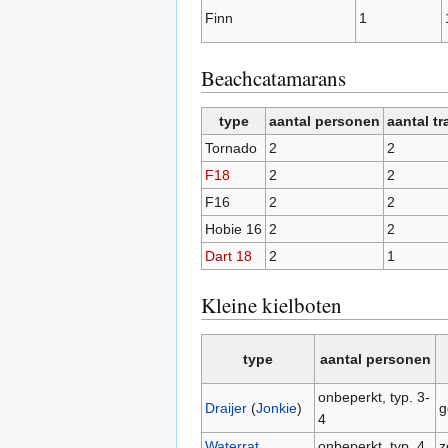
Finn
1
Beachcatamarans
type
aantal personen
aantal t
Tornado
2
2
F18
2
2
F16
2
2
Hobie 16
2
2
Dart 18
2
1
Kleine kielboten
type
aantal personen
onbeperkt, typ. 3-
Draijer
(
Jonkie
)
g
4
Waterrat
onbeperkt, typ. 4
z