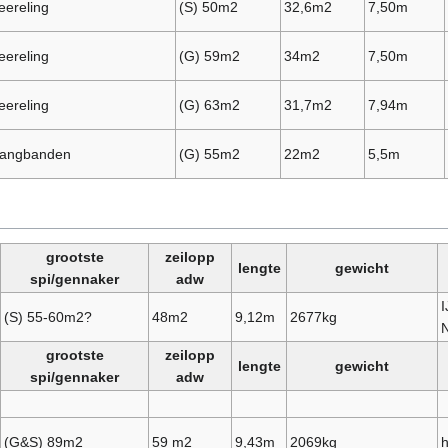
eereling
(S) 50m2
32,6m2
7,50m
eereling
(G) 59m2
34m2
7,50m
eereling
(G) 63m2
31,7m2
7,94m
angbanden
(G) 55m2
22m2
5,5m
grootste
zeilopp
lengte
gewicht
spi/gennaker
adw
I
(S) 55-60m2?
48m2
9,12m
2677kg
grootste
zeilopp
lengte
gewicht
spi/gennaker
adw
(G&S) 89m2
59 m2
9,43m
2069kg
h