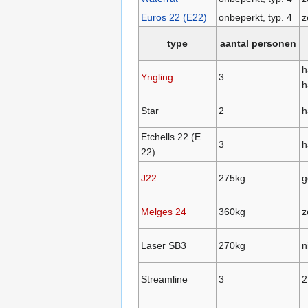
Euros 22 (E22)
onbeperkt, typ. 4
z
type
aantal personen
h
Yngling
3
h
Star
2
h
Etchells 22 (E
3
h
22)
J22
275kg
g
Melges 24
360kg
z
Laser SB3
270kg
n
Streamline
3
2