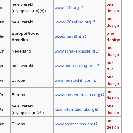
hele wereld
one
m
www.470.org
(olympisch,(m)(v))
design
one
0m
hele wereld
www.420sailing.org
design
Europa/Noord
one
9m
www.laser2.nl
Amerika
design
one
1m
Nederland
www.schakelklasse.nl
design
box
5m
hele wereld
www.moth-sailing.org
rule
one
5m
Europa
www.mustoskiff.com
design
one
7m
Europa
www.contenderclass.org
design
hele wereld
one
3m
laserinternational.org
(olympisch,m/v/-)
design
one
8m
Europa
www.splashclass.org
design