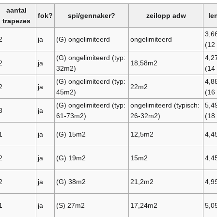
aantal
fok?
spi/gennaker?
zeilopp adw
le
trapezes
3,6
2
ja
(G) ongelimiteerd
ongelimiteerd
(12 
(G) ongelimiteerd (typ:
4,2
2
ja
18,58m2
32m2)
(14 
(G) ongelimiteerd (typ:
4,8
2
ja
22m2
45m2)
(16 
(G) ongelimiteerd (typ:
ongelimiteerd (typisch:
5,4
3
ja
61-73m2)
26-32m2)
(18 
1
ja
(G) 15m2
12,5m2
4,4
2
ja
(G) 19m2
15m2
4,4
2
ja
(G) 38m2
21,2m2
4,9
1
ja
(S) 27m2
17,24m2
5,0