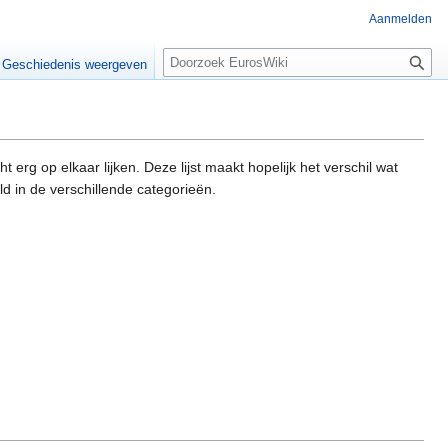
Aanmelden
Z
Geschiedenis weergeven
o
e
k
e
n
t erg op elkaar lijken. Deze lijst maakt hopelijk het verschil wat
d in de verschillende categorieën.