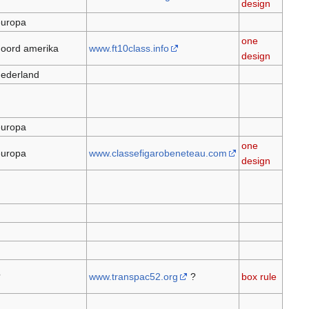
design
europa
one
oord amerika
www.ft10class.info
design
ederland
europa
one
europa
www.classefigarobeneteau.com
design
?
www.transpac52.org
?
box rule