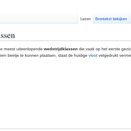
Lezen
Brontekst bekijken
assen
 de meest uiteenlopende
wedstrijdklassen
die vaak op het eerste gezich
 een beetje te kunnen plaatsen, staat de huidige
vloot
vetgedrukt vermel