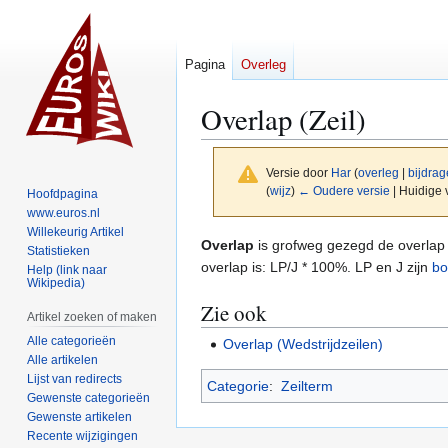
Pagina
Overleg
Overlap (Zeil)
Versie door
Har
(
overleg
|
bijdra
(
wijz
)
← Oudere versie
| Huidige 
Hoofdpagina
www.euros.nl
Willekeurig Artikel
Naar
Naar
Overlap
is grofweg gezegd de overlap
Statistieken
navigatie
zoeken
overlap is: LP/J * 100%. LP en J zijn
bo
Help (link naar
Wikipedia)
springen
springen
Zie ook
Artikel zoeken of maken
Alle categorieën
Overlap (Wedstrijdzeilen)
Alle artikelen
Lijst van redirects
Categorie
:
Zeilterm
Gewenste categorieën
Gewenste artikelen
Recente wijzigingen