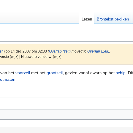
Lezen
Brontekst bekijken
gen
)
op 14 dec 2007 om 02:33
(
Overlap (zeil)
moved to
Overlap (Zeil)
)
versie (wijz) | Nieuwere versie → (wijz)
 van het
voorzeil
met het
grootzeil
, gezien vanaf dwars op het
schip
. D
otmaten
.