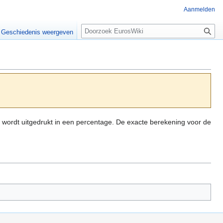
Aanmelden
Z
Geschiedenis weergeven
o
e
k
e
n
it wordt uitgedrukt in een percentage. De exacte berekening voor de