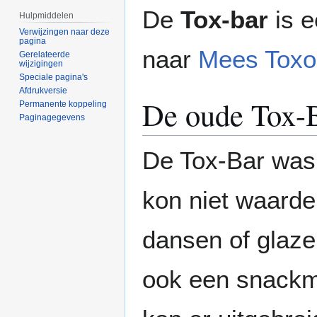
Naar
Naar
De
Tox-bar
is e
Hulpmiddelen
navigatie
zoeken
Verwijzingen naar deze
springen
springen
pagina
naar
Mees Toxo
Gerelateerde
wijzigingen
Speciale pagina's
Afdrukversie
De oude Tox-
Permanente koppeling
Paginagegevens
De Tox-Bar was 
kon niet waarde
dansen of glaze
ook een snackmu