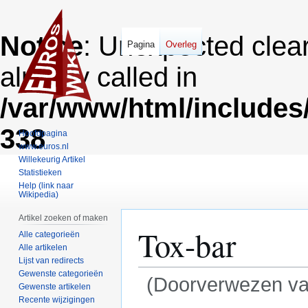
Notice
: Unexpected clea
Pagina
Overleg
already called in
/var/www/html/includes
338
Hoofdpagina
www.euros.nl
Willekeurig Artikel
Statistieken
Help (link naar
Wikipedia)
Artikel zoeken of maken
Tox-bar
Alle categorieën
Alle artikelen
Lijst van redirects
Gewenste categorieën
(Doorverwezen v
Gewenste artikelen
Recente wijzigingen