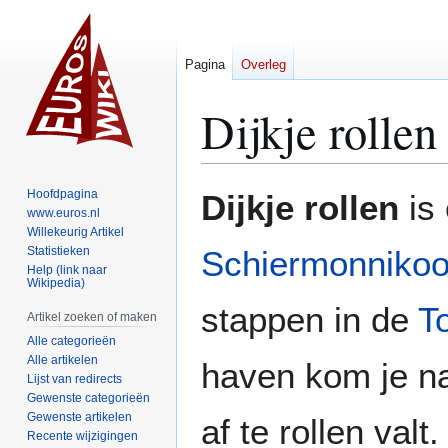
Pagina
Overleg
Dijkje rollen
Naar
Naar
Hoofdpagina
Dijkje rollen
is 
navigatie
zoeken
www.euros.nl
Willekeurig Artikel
springen
springen
Statistieken
Schiermonniko
Help (link naar
Wikipedia)
stappen in de
T
Artikel zoeken of maken
Alle categorieën
Alle artikelen
haven kom je na
Lijst van redirects
Gewenste categorieën
Gewenste artikelen
af te rollen valt
Recente wijzigingen