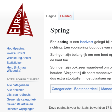
Pagina
Overleg
Spring
Naar
Naar
Een
spring
is een
landvast
gelegd bij 
navigatie
zoeken
richting. Een voorspring loopt dus van
Hoofdpagina
springen
springen
www.euros.nl
Springen zijn belangrijk om een boot o
Willekeurig Artikel
de kant toe.
Statistieken
Springen zijn ook zeer waardevol om op
Help (link naar
Wikipedia)
houden. Vergeet bij dit soort manoeuv
dus extra stootwillen moet plaatsen op 
Artikel zoeken of maken
Alle categorieën
Categorieën
:
Bootonderdeel
Manoe
Alle artikelen
Lijst van redirects
Gewenste categorieën
Gewenste artikelen
Deze pagina is voor het laatst bewerkt op 17 
Recente wijzigingen