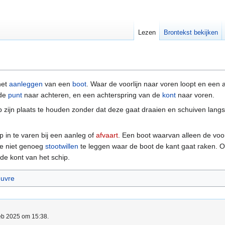
Lezen
Brontekst bekijken
het
aanleggen
van een
boot
. Waar de voorlijn naar voren loopt en een 
 de
punt
naar achteren, en een achterspring van de
kont
naar voren.
p zijn plaats te houden zonder dat deze gaat draaien en schuiven langs
 in te varen bij een aanleg of
afvaart
. Een boot waarvan alleen de voor
re niet genoeg
stootwillen
te leggen waar de boot de kant gaat raken. O
de kont van het schip.
uvre
feb 2025 om 15:38.