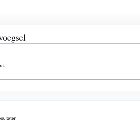
voegsel
et:
esultaten