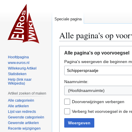
Speciale pagina
Alle pagina's op voor
Naar
Naar
Alle pagina's op voorvoegsel
navigatie
zoeken
Hoofdpagina
Pagina's weergeven die beginnen m
springen
springen
www.euros.nl
Willekeurig Artikel
Statistieken
Help (link naar
Naamruimte:
Wikipedia)
(Hoofdnaamruimte)
Artikel zoeken of maken
Alle categorieën
Doorverwijzingen verbergen
Alle artikelen
Verberg het voorvoegsel in de r
Lijst van redirects
Gewenste categorieën
Weergeven
Gewenste artikelen
Recente wijzigingen