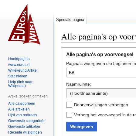
Speciale pagina
Alle pagina's op voor
Naar
Naar
Alle pagina's op voorvoegsel
navigatie
zoeken
Hoofdpagina
Pagina's weergeven die beginnen m
springen
springen
www.euros.nl
Willekeurig Artikel
Statistieken
Help (link naar
Naamruimte:
Wikipedia)
(Hoofdnaamruimte)
Artikel zoeken of maken
Alle categorieën
Doorverwijzingen verbergen
Alle artikelen
Verberg het voorvoegsel in de r
Lijst van redirects
Gewenste categorieën
Weergeven
Gewenste artikelen
Recente wijzigingen