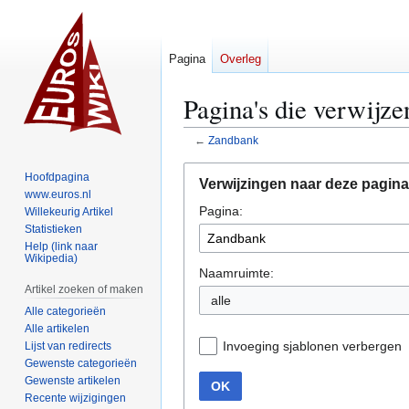
Pagina
Overleg
Pagina's die verwijz
←
Zandbank
Naar
Naar
Hoofdpagina
Verwijzingen naar deze pagina
navigatie
zoeken
www.euros.nl
Pagina:
springen
springen
Willekeurig Artikel
Statistieken
Help (link naar
Wikipedia)
Naamruimte:
Artikel zoeken of maken
alle
Alle categorieën
Alle artikelen
Invoeging sjablonen verbergen
Lijst van redirects
Gewenste categorieën
Gewenste artikelen
OK
Recente wijzigingen