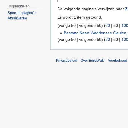
Hulpmiddelen
De volgende pagina's verwijzen naar
Z
Speciale pagina's
Er wordt 1 item getoond.
Afdrukversie
(
vorige 50
|
volgende 50
) (
20
|
50
|
10
Bestand:Kaart Waddenzee Geulen
(
vorige 50
|
volgende 50
) (
20
|
50
|
10
Privacybeleid
Over EurosWiki
Voorbehoud