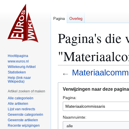
Pagina
Overleg
Pagina's die 
"Materiaalco
Hoofdpagina
www.euros.nl
Willekeurig Artikel
←
Materiaalcommi
Statistieken
Help (link naar
Wikipedia)
Naar
Naar
Verwijzingen naar deze pagina
navigatie
zoeken
Artikel zoeken of maken
Pagina:
springen
springen
Alle categorieën
Alle artikelen
Lijst van redirects
Gewenste categorieën
Naamruimte:
Gewenste artikelen
Recente wijzigingen
alle