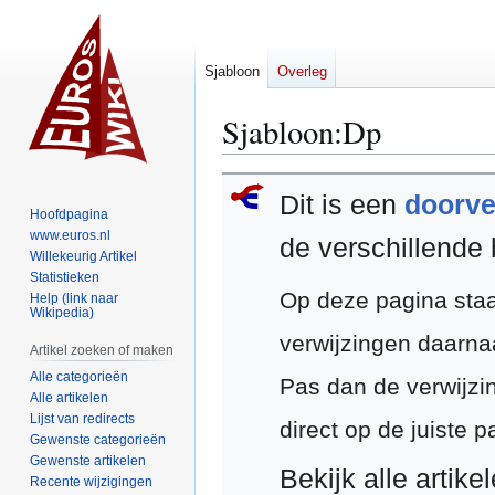
Sjabloon
Overleg
Sjabloon
:
Dp
Naar
Naar
Dit is een
doorve
navigatie
zoeken
Hoofdpagina
springen
springen
www.euros.nl
de verschillende
Willekeurig Artikel
Statistieken
Op deze pagina staa
Help (link naar
Wikipedia)
verwijzingen daarna
Artikel zoeken of maken
Alle categorieën
Pas dan de verwijzi
Alle artikelen
Lijst van redirects
direct op de juiste 
Gewenste categorieën
Gewenste artikelen
Bekijk alle arti
Recente wijzigingen