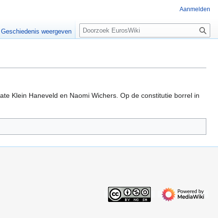
Aanmelden
Z
Geschiedenis weergeven
o
e
k
e
n
te Klein Haneveld en Naomi Wichers. Op de constitutie borrel in