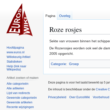
Pagina
Overleg
Roze rosjes
Naar
Naar
Sekte van vrouwen binnen het schippers
navigatie
zoeken
Hoofdpagina
De Rozerosjes worden ook wel
de dam
springen
springen
www.euros.nl
2005 opgericht.
Willekeurig Artikel
Statistieken
Categorie
:
Groep
Help (link naar
Wikipedia)
Artikel zoeken of maken
Deze pagina is voor het laatst bewerkt op 5 j
Alle categorieën
Alle artikelen
De inhoud is beschikbaar onder de
Creative 
Lijst van redirects
Privacybeleid
Over EurosWiki
Voorbehoud
Gewenste categorieën
Gewenste artikelen
Recente wijzigingen