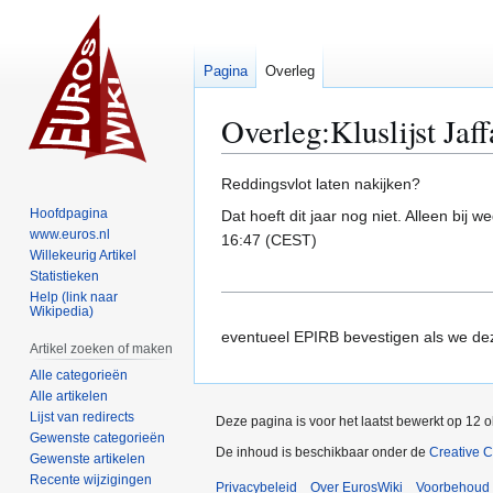
Pagina
Overleg
Overleg
:
Kluslijst Jaf
Naar
Naar
Reddingsvlot laten nakijken?
navigatie
zoeken
Hoofdpagina
Dat hoeft dit jaar nog niet. Alleen bij
springen
springen
www.euros.nl
16:47 (CEST)
Willekeurig Artikel
Statistieken
Help (link naar
Wikipedia)
eventueel EPIRB bevestigen als we dez
Artikel zoeken of maken
Alle categorieën
Alle artikelen
Lijst van redirects
Deze pagina is voor het laatst bewerkt op 12 
Gewenste categorieën
De inhoud is beschikbaar onder de
Creative 
Gewenste artikelen
Recente wijzigingen
Privacybeleid
Over EurosWiki
Voorbehoud