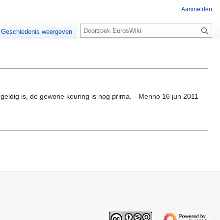
Aanmelden
Z
Geschiedenis weergeven
o
e
k
e
n
ar geldig is, de gewone keuring is nog prima. --Menno 16 jun 2011