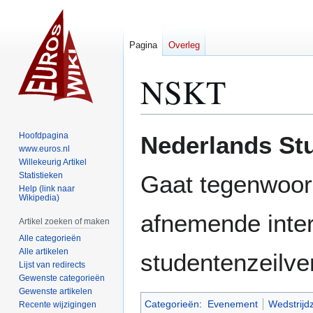
Pagina
Overleg
NSKT
Naar
Naar
Hoofdpagina
Nederlands St
navigatie
zoeken
www.euros.nl
Willekeurig Artikel
springen
springen
Statistieken
Gaat tegenwoord
Help (link naar
Wikipedia)
afnemende inte
Artikel zoeken of maken
Alle categorieën
Alle artikelen
studentenzeilve
Lijst van redirects
Gewenste categorieën
Gewenste artikelen
Categorieën
:
Evenement
Wedstrijdz
Recente wijzigingen